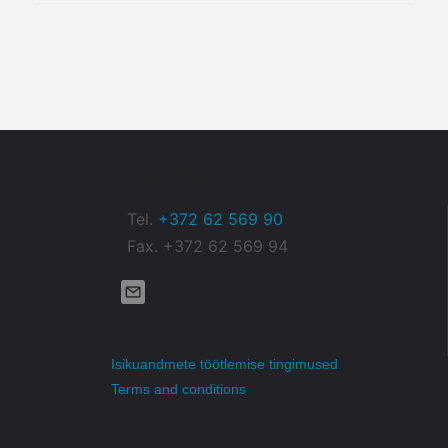
REVA PRINT OÜ
Tel.
+372 62 569 90
Fax. +372 62 569 94
Isikuandmete töötlemise tingimused
Terms and conditions