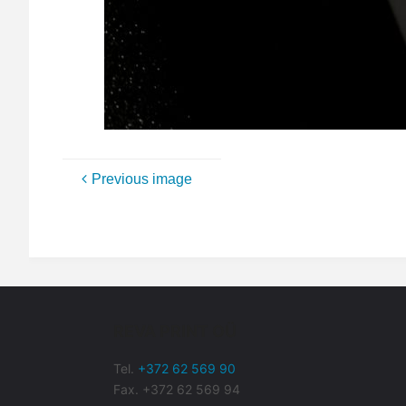
Previous image
REVA PRINT OÜ
Tel.
+372 62 569 90
Fax. +372 62 569 94