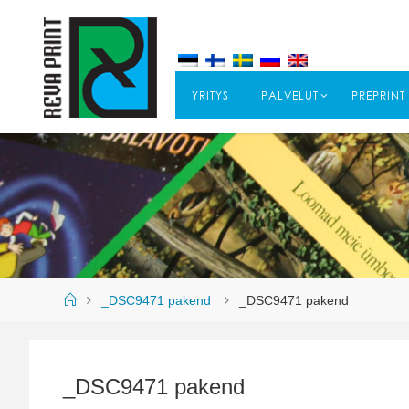
YRITYS
PALVELUT
PREPRINT
_DSC9471 pakend
_DSC9471 pakend
_DSC9471 pakend