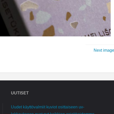
Next imag
UUTISET
Uudet käyttövalmiit kuviot osittaiseen uv-